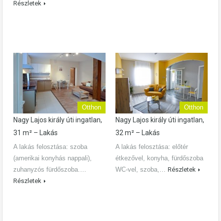
Részletek
Otthon
Otthon
Nagy Lajos király úti ingatlan,
Nagy Lajos király úti ingatlan,
31 m² – Lakás
32 m² – Lakás
A lakás felosztása: szoba
A lakás felosztása: előtér
(amerikai konyhás nappali),
étkezővel, konyha, fürdőszoba
zuhanyzós fürdőszoba.…
WC-vel, szoba,…
Részletek
Részletek