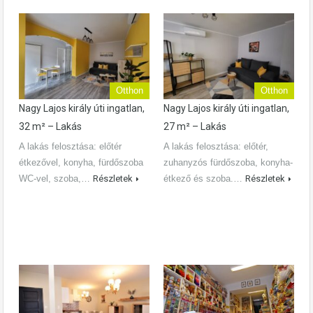
Otthon
Otthon
Nagy Lajos király úti ingatlan,
Nagy Lajos király úti ingatlan,
32 m² – Lakás
27 m² – Lakás
A lakás felosztása: előtér
A lakás felosztása: előtér,
étkezővel, konyha, fürdőszoba
zuhanyzós fürdőszoba, konyha-
WC-vel, szoba,…
Részletek
étkező és szoba.…
Részletek