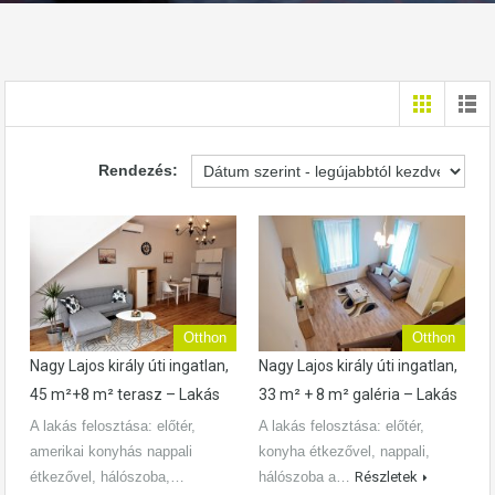
Rendezés:
Otthon
Otthon
Nagy Lajos király úti ingatlan,
Nagy Lajos király úti ingatlan,
45 m²+8 m² terasz – Lakás
33 m² + 8 m² galéria – Lakás
A lakás felosztása: előtér,
A lakás felosztása: előtér,
amerikai konyhás nappali
konyha étkezővel, nappali,
étkezővel, hálószoba,…
hálószoba a…
Részletek