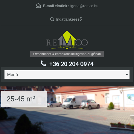
User Name
*
E-mail címünk :
tgena@remco.hu
Ingatlankereső
Password
*
Otthonbérlet & kereskedelmi ingatlan Zuglóban
+36 20 204 0974
Forgot Password
25-45 m²