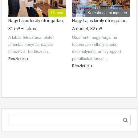
Otthon
Kereskedelmi ingatlan
Nagy Lajos király úti ingatlan,
Nagy Lajos király úti ingatlan,
31 m² – Lakás
A épület, 32 m²
A lakás felosztása: előtér,
Utcafronti, nagy forgalmú
amerikai konyhás nappali
főútvonalon elhelyezkedő
étkezővel, fürdőszoba…
üzlethelyiség, amely egyedi
Részletek
portálkialakítással…
Részletek