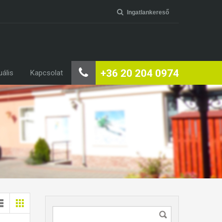
Ingatlankereső
+36 20 204 0974
uális
Kapcsolat