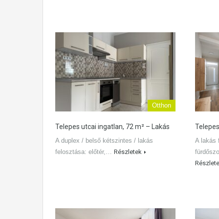
Otthon
Telepes utcai ingatlan, 72 m² – Lakás
Telepes
A duplex / belső kétszintes / lakás
A lakás 
felosztása: előtér,…
Részletek
fürdősz
Részlet