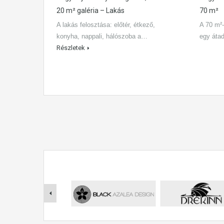
20 m² galéria – Lakás
70 m²
A lakás felosztása: előtér, étkező,
A 70 m²-
konyha, nappali, hálószoba a…
egy áta
Részletek