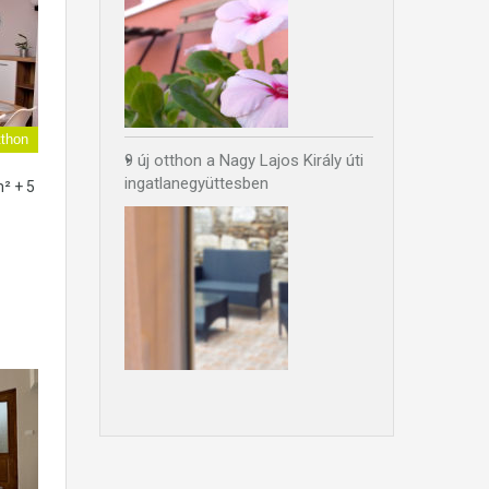
thon
9 új otthon a Nagy Lajos Király úti
ingatlanegyüttesben
m² + 5