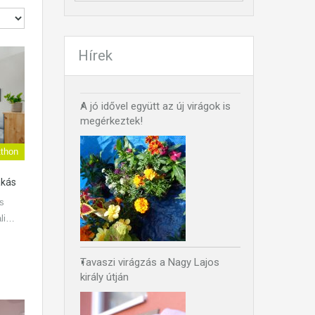
Hírek
A jó idővel együtt az új virágok is
megérkeztek!
thon
akás
ós
ali…
Tavaszi virágzás a Nagy Lajos
király útján