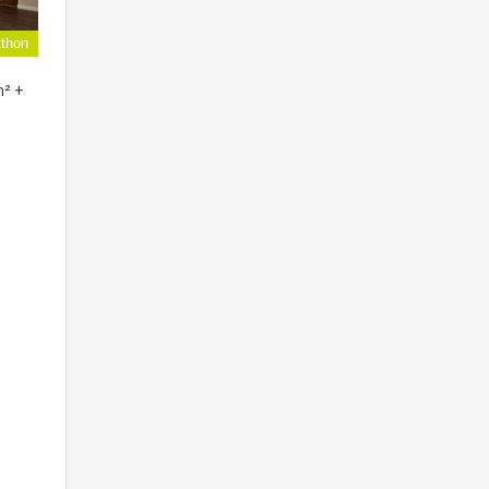
thon
m² +