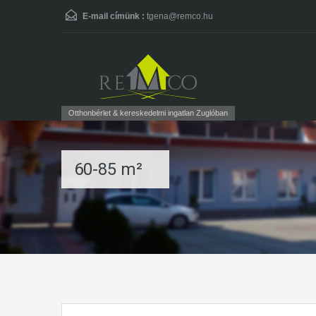
E-mail címünk :
tgena@remco.hu
Otthonbérlet & kereskedelmi ingatlan Zuglóban
60-85 m²