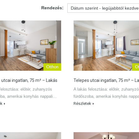
Rendezés:
Otthon
Ot
 utcai ingatlan, 75 m² – Lakás
Telepes utcai ingatlan, 75 m² – L
felosztása: előtér, zuhanyzós
A lakás felosztása: előtér, zuhanyz
oba, amerikai konyhás nappali…
fürdőszoba, amerikai konyhás napp
ek
Részletek