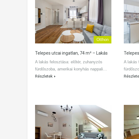
Otthon
Telepes utcai ingatlan, 74 m² – Lakás
Telepes
A lakás felosztása: előtér, zuhanyzós
A lakás 
fürdőszoba, amerikai konyhás nappali…
fürdősz
Részletek
Részlet