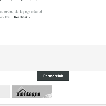
es terület jelenleg egy előtérből,
dópulttal…
Részletek
Partnereink