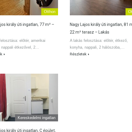
Otthon
Ot
os király úti ingatlan, 77 m² –
Nagy Lajos király úti ingatlan, 81 
22 m² terasz – Lakás
felosztása: előtér, amerikai
A lakás felosztása: előtér, étkező,
 nappali étkezővel, 2…
konyha, nappali, 2 hálószoba,…
ek
Részletek
Kereskedelmi ingatlan
os király úti ingatlan, C épület,