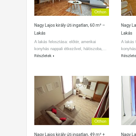
Otthon
Nagy Lajos király úti ingatlan, 60 m² –
Nagy Laj
Lakás
Lakás
A lakás felosztása: előtér, amerikai
A lakás 
konyhás nappali étkezővel, hálószoba,…
konyhás
Részletek
Részlet
Otthon
Nagy Lajos király úti ingatlan, 49 m² +
Nagy Laj