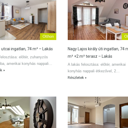
Otthon
Ot
 utcai ingatlan, 74 m² – Lakás
Nagy Lajos király úti ingatlan, 74 
m² +2 m² terasz – Lakás
felosztása: előtér, zuhanyzós
oba, amerikai konyhás nappali…
A lakás felosztása: előtér, amerikai
ek
konyhás nappali étkezővel, 2…
Részletek