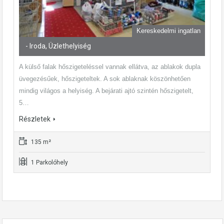
Kereskedelmi ingatlan
- Iroda, Üzlethelyiség
A külső falak hőszigeteléssel vannak ellátva, az ablakok dupla
üvegezésűek, hőszigeteltek. A sok ablaknak köszönhetően
mindig világos a helyiség. A bejárati ajtó szintén hőszigetelt,
5…
Részletek
135 m²
1 Parkolóhely