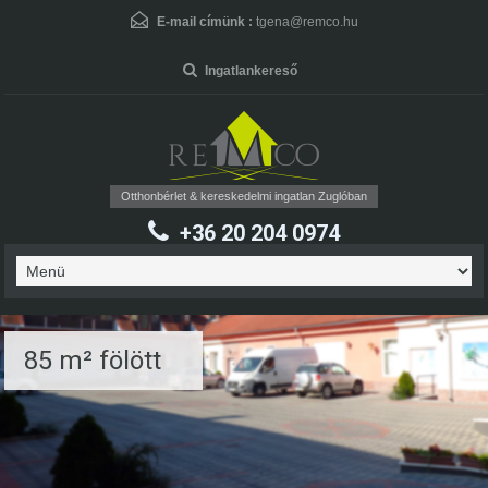
User Name
*
E-mail címünk :
tgena@remco.hu
Ingatlankereső
Password
*
Otthonbérlet & kereskedelmi ingatlan Zuglóban
+36 20 204 0974
Forgot Password
85 m² fölött