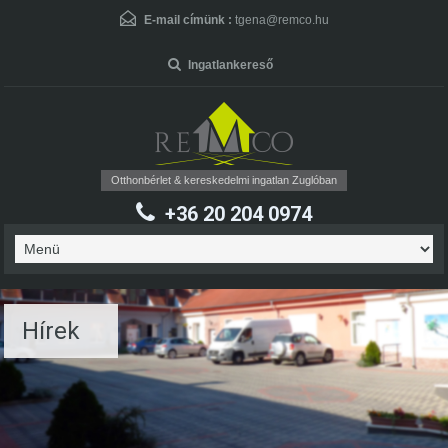
User Name
*
E-mail címünk :
tgena@remco.hu
Ingatlankereső
Password
*
Otthonbérlet & kereskedelmi ingatlan Zuglóban
+36 20 204 0974
Forgot Password
Hírek