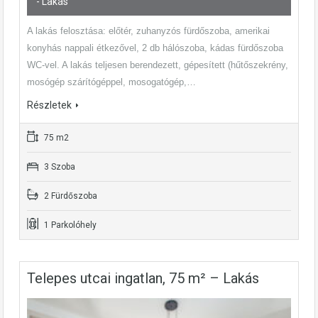
- Lakás
A lakás felosztása: előtér, zuhanyzós fürdőszoba, amerikai
konyhás nappali étkezővel, 2 db hálószoba, kádas fürdőszoba
WC-vel. A lakás teljesen berendezett, gépesített (hűtőszekrény,
mosógép szárítógéppel, mosogatógép,…
Részletek
75 m2
3 Szoba
2 Fürdőszoba
1 Parkolóhely
Telepes utcai ingatlan, 75 m² – Lakás