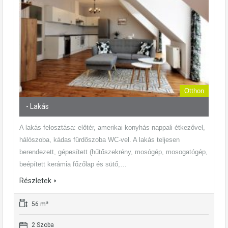
Otthon
- Lakás
A lakás felosztása: előtér, amerikai konyhás nappali étkezővel,
hálószoba, kádas fürdőszoba WC-vel. A lakás teljesen
berendezett, gépesített (hűtőszekrény, mosógép, mosogatógép,
beépített kerámia főzőlap és sütő,…
Részletek
56 m²
2 Szoba