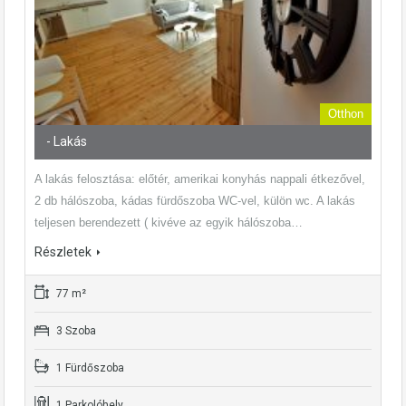
Otthon
- Lakás
A lakás felosztása: előtér, amerikai konyhás nappali étkezővel,
2 db hálószoba, kádas fürdőszoba WC-vel, külön wc. A lakás
teljesen berendezett ( kivéve az egyik hálószoba…
Részletek
77 m²
3 Szoba
1 Fürdőszoba
1 Parkolóhely