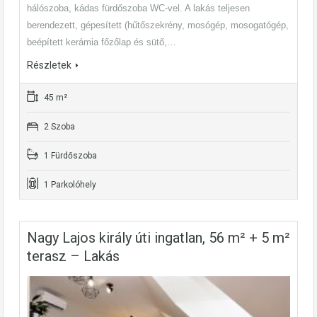
hálószoba, kádas fürdőszoba WC-vel. A lakás teljesen
berendezett, gépesített (hűtőszekrény, mosógép, mosogatógép,
beépített kerámia főzőlap és sütő,…
Részletek
45 m²
2 Szoba
1 Fürdőszoba
1 Parkolóhely
Nagy Lajos király úti ingatlan, 56 m² + 5 m²
terasz – Lakás