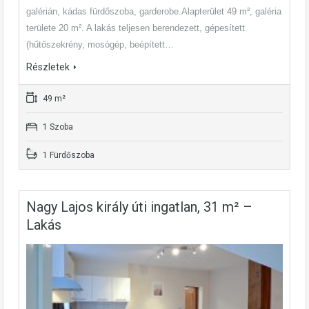
galérián, kádas fürdőszoba, garderobe.Alapterület 49 m², galéria
területe 20 m². A lakás teljesen berendezett, gépesített
(hűtőszekrény, mosógép, beépített…
Részletek
49 m²
1 Szoba
1 Fürdőszoba
Nagy Lajos király úti ingatlan, 31 m² –
Lakás