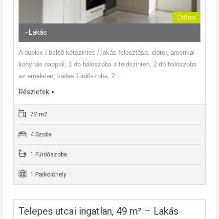
Otthon
- Lakás
A duplex / belső kétszintes / lakás felosztása: előtér, amerikai
konyhás nappali, 1 db hálószoba a földszinten, 2 db hálószoba
az emeleten, kádas fürdőszoba, 2…
Részletek
72 m2
4 Szoba
1 Fürdőszoba
1 Parkolóhely
Telepes utcai ingatlan, 49 m² – Lakás