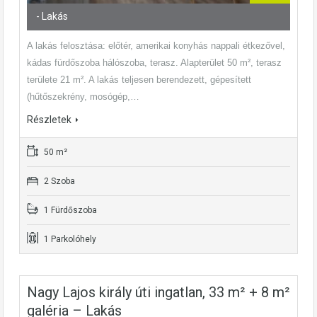
- Lakás
A lakás felosztása: előtér, amerikai konyhás nappali étkezővel,
kádas fürdőszoba hálószoba, terasz. Alapterület 50 m², terasz
területe 21 m². A lakás teljesen berendezett, gépesített
(hűtőszekrény, mosógép,…
Részletek
50 m²
2 Szoba
1 Fürdőszoba
1 Parkolóhely
Nagy Lajos király úti ingatlan, 33 m² + 8 m²
galéria – Lakás