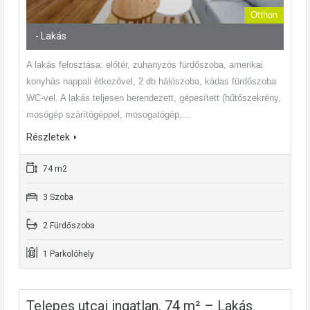
Otthon
- Lakás
A lakás felosztása: előtér, zuhanyzós fürdőszoba, amerikai
konyhás nappali étkezővel, 2 db hálószoba, kádas fürdőszoba
WC-vel. A lakás teljesen berendezett, gépesített (hűtőszekrény,
mosógép szárítógéppel, mosogatógép,…
Részletek
74 m2
3 Szoba
2 Fürdőszoba
1 Parkolóhely
Telepes utcai ingatlan, 74 m² – Lakás