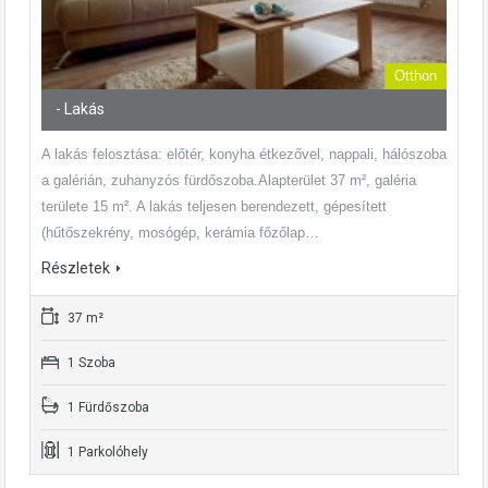
Otthon
- Lakás
A lakás felosztása: előtér, konyha étkezővel, nappali, hálószoba
a galérián, zuhanyzós fürdőszoba.Alapterület 37 m², galéria
területe 15 m². A lakás teljesen berendezett, gépesített
(hűtőszekrény, mosógép, kerámia főzőlap…
Részletek
37 m²
1 Szoba
1 Fürdőszoba
1 Parkolóhely