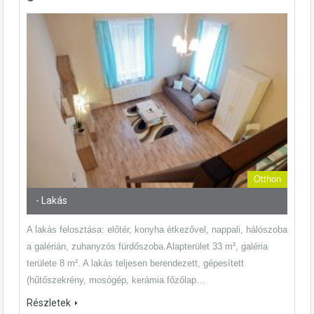
Otthon
- Lakás
A lakás felosztása: előtér, konyha étkezővel, nappali, hálószoba
a galérián, zuhanyzós fürdőszoba.Alapterület 33 m², galéria
területe 8 m². A lakás teljesen berendezett, gépesített
(hűtőszekrény, mosógép, kerámia főzőlap…
Részletek