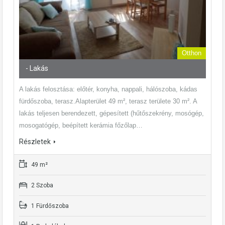
Otthon
- Lakás
A lakás felosztása: előtér, konyha, nappali, hálószoba, kádas
fürdőszoba, terasz.Alapterület 49 m², terasz területe 30 m². A
lakás teljesen berendezett, gépesített (hűtőszekrény, mosógép,
mosogatógép, beépített kerámia főzőlap…
Részletek
49 m²
2 Szoba
1 Fürdőszoba