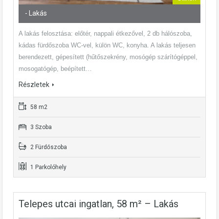
- Lakás
A lakás felosztása: előtér, nappali étkezővel, 2 db hálószoba,
kádas fürdőszoba WC-vel, külön WC, konyha. A lakás teljesen
berendezett, gépesített (hűtőszekrény, mosógép szárítógéppel,
mosogatógép, beépített…
Részletek
58 m2
3 Szoba
2 Fürdőszoba
1 Parkolóhely
Telepes utcai ingatlan, 58 m² – Lakás