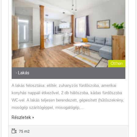
Otthon
- Lakás
A lakás felosztása: előtér, zuhanyzós fürdőszoba, amerikai
konyhás nappali étkezővel, 2 db hálószoba, kádas fürdőszoba
WC-vel. A lakás teljesen berendezett, gépesített (hűtőszekrény,
mosógép szárítógéppel, mosogatógép,…
Részletek
75 m2