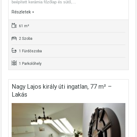
beépített kerámia főzőlap és sütő,…
Részletek
61 m²
2 Szoba
1 Fürdőszoba
1 Parkolóhely
Nagy Lajos király úti ingatlan, 77 m² –
Lakás