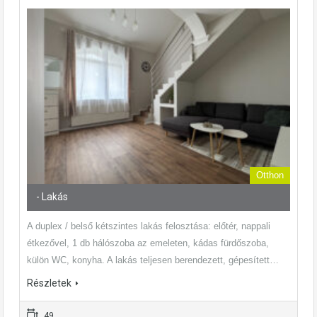
Otthon
- Lakás
A duplex / belső kétszintes lakás felosztása: előtér, nappali
étkezővel, 1 db hálószoba az emeleten, kádas fürdőszoba,
külön WC, konyha. A lakás teljesen berendezett, gépesített…
Részletek
49