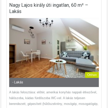
Nagy Lajos király úti ingatlan, 60 m² –
Lakás
Otthon
- Lakás
A lakás felosztása: előtér, amerikai konyhás nappali étkezővel,
hálószoba, kádas fürdőszoba WC-vel. A lakás teljesen
berendezett, gépesített (hűtőszekrény, mosógép, mosogatógép,