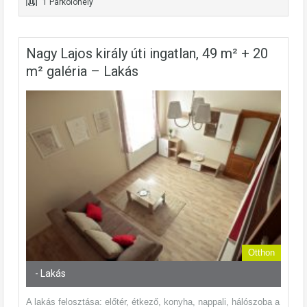
1 Parkolóhely
Nagy Lajos király úti ingatlan, 49 m² + 20
m² galéria – Lakás
Otthon
- Lakás
A lakás felosztása: előtér, étkező, konyha, nappali, hálószoba a