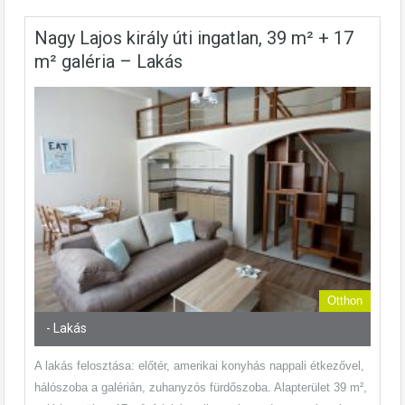
Nagy Lajos király úti ingatlan, 39 m² + 17
m² galéria – Lakás
Otthon
- Lakás
A lakás felosztása: előtér, amerikai konyhás nappali étkezővel,
hálószoba a galérián, zuhanyzós fürdőszoba. Alapterület 39 m²,