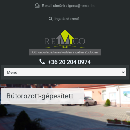
User Name
*
E-mail címünk :
tgena@remco.hu
Ingatlankereső
Password
*
Otthonbérlet & kereskedelmi ingatlan Zuglóban
+36 20 204 0974
Forgot Password
Bútorozott-gépesített