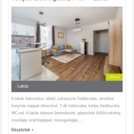
Otthon
- Lakás
A lakás felosztása: előtér, zuhanyzós fürdőszoba, amerikai
konyhás nappali étkezővel, 2 db hálószoba, kádas fürdőszoba
WC-vel. A lakás teljesen berendezett, gépesített (hűtőszekrény,
mosógép szárítógéppel, mosogatógép,…
Részletek