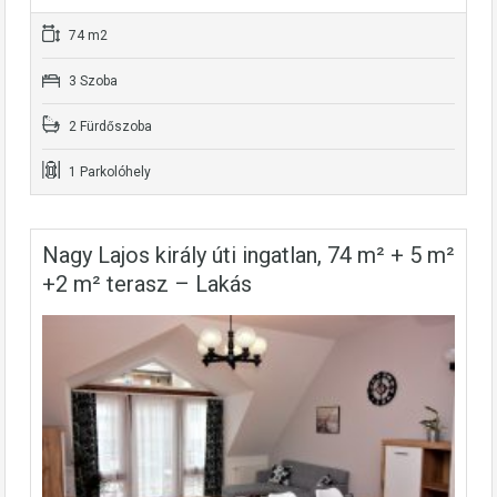
74 m2
3 Szoba
2 Fürdőszoba
1 Parkolóhely
Nagy Lajos király úti ingatlan, 74 m² + 5 m²
+2 m² terasz – Lakás