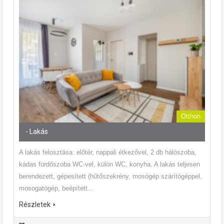
Otthon
- Lakás
A lakás felosztása: előtér, nappali étkezővel, 2 db hálószoba,
kádas fürdőszoba WC-vel, külön WC, konyha. A lakás teljesen
berendezett, gépesített (hűtőszekrény, mosógép szárítógéppel,
mosogatógép, beépített…
Részletek