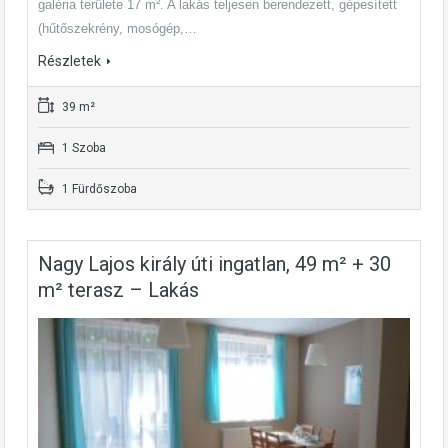
galéria területe 17 m². A lakás teljesen berendezett, gépesített
(hűtőszekrény, mosógép,…
Részletek
39 m²
1 Szoba
1 Fürdőszoba
Nagy Lajos király úti ingatlan, 49 m² + 30
m² terasz – Lakás