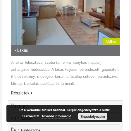
Otthon
- Lakás
A lakás felosztása: szoba (amerikai konyhás nappali),
zuhanyzós fürdőszoba. A lakás teljesen berendezett, gépesített
(hűtőszekrény, mosógép, kerámia főzőlap sütővel, páraelszívó,
klíma). Burkolat: padlólap és laminált…
Részletek
31 m²
Ez a weboldal sütiket használ. Kérjük engedélyezze a sütik
használatát!
További információ
Engedélyezem
1 Szoba
1 Fürdőszoba