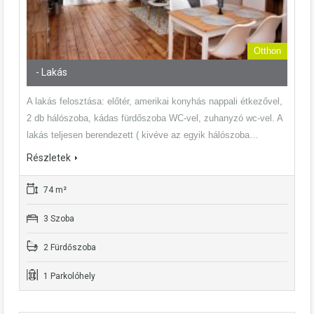
Otthon
- Lakás
A lakás felosztása: előtér, amerikai konyhás nappali étkezővel,
2 db hálószoba, kádas fürdőszoba WC-vel, zuhanyzó wc-vel. A
lakás teljesen berendezett ( kivéve az egyik hálószoba…
Részletek
74 m²
3 Szoba
2 Fürdőszoba
1 Parkolóhely