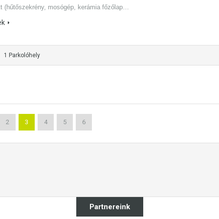
tt (hűtőszekrény, mosógép, kerámia főzőlap…
ek
1 Parkolóhely
2
3
4
5
6
Partnereink