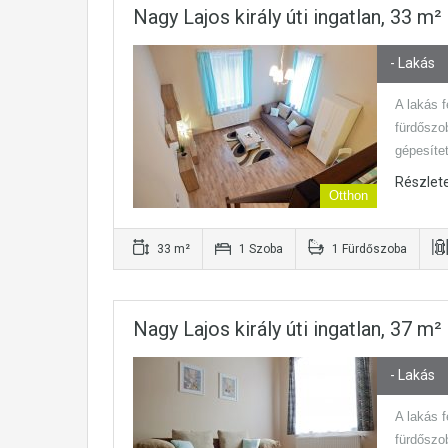
Nagy Lajos király úti ingatlan, 33 m
- Lakás
A lakás f
fürdőszob
gépesíte
Részlet
Otthon
33 m²
1 Szoba
1 Fürdőszoba
Nagy Lajos király úti ingatlan, 37 m
- Lakás
A lakás f
fürdőszob