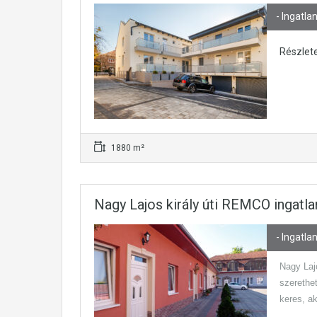
- Ingatla
Részlet
1880 m²
Nagy Lajos király úti REMCO ingatl
- Ingatla
Nagy Lajo
szerethet
keres, ak