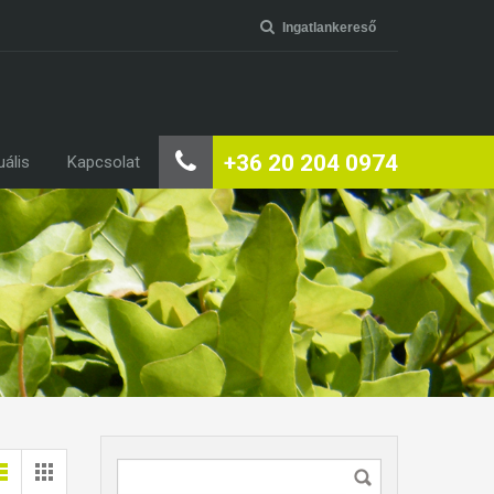
Ingatlankereső
+36 20 204 0974
uális
Kapcsolat