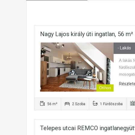
Nagy Lajos király úti ingatlan, 56 m
- Lakás
A lakás f
fürdőszo
mosogató
Részlet
Otthon
56 m²
2 Szoba
1 Fürdőszoba
Telepes utcai REMCO ingatlanegyüt