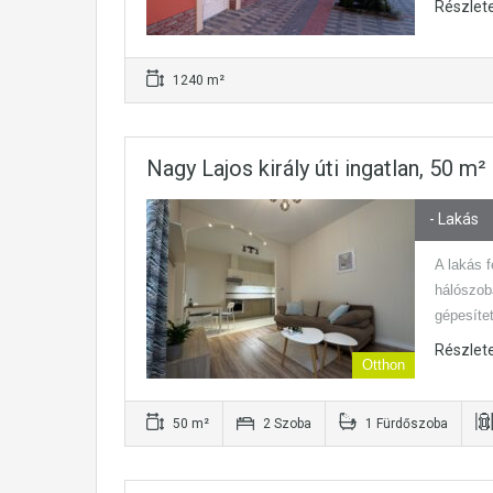
Részlet
1240 m²
Nagy Lajos király úti ingatlan, 50 m
- Lakás
A lakás 
hálószoba
gépesíte
Részlet
Otthon
50 m²
2 Szoba
1 Fürdőszoba