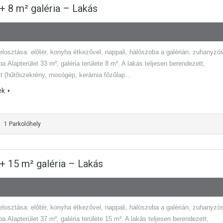
² + 8 m² galéria – Lakás
elosztása: előtér, konyha étkezővel, nappali, hálószoba a galérián, zuhanyzó
a.Alapterület 33 m², galéria területe 8 m². A lakás teljesen berendezett,
tt (hűtőszekrény, mosógép, kerámia főzőlap…
ek
1 Parkolóhely
² + 15 m² galéria – Lakás
elosztása: előtér, konyha étkezővel, nappali, hálószoba a galérián, zuhanyzó
a.Alapterület 37 m², galéria területe 15 m². A lakás teljesen berendezett,