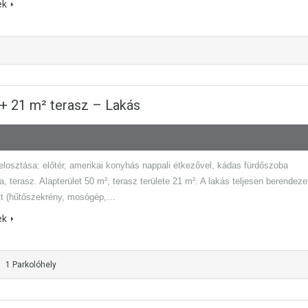
ek
² + 21 m² terasz – Lakás
felosztása: előtér, amerikai konyhás nappali étkezővel, kádas fürdőszoba
, terasz. Alapterület 50 m², terasz területe 21 m². A lakás teljesen berendezet
tt (hűtőszekrény, mosógép,…
ek
1 Parkolóhely