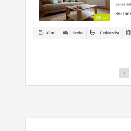
gépesíte
Részlet
Otthon
37 m²
1 Szoba
1 Fürdőszoba
1