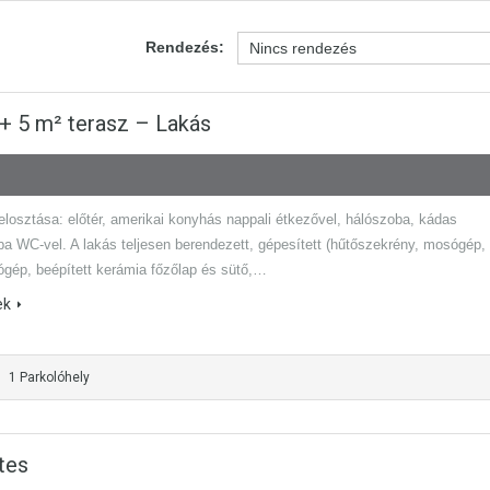
Rendezés:
² + 5 m² terasz – Lakás
elosztása: előtér, amerikai konyhás nappali étkezővel, hálószoba, kádas
ba WC-vel. A lakás teljesen berendezett, gépesített (hűtőszekrény, mosógép,
gép, beépített kerámia főzőlap és sütő,…
ek
1 Parkolóhely
tes