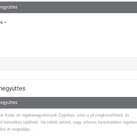
negyüttes
ek
anegyüttes
negyüttes
s Király úti ingatlanegyüttesünk Zuglóban, ezen a jól megközelíthető, és
ő környéken található. Ha valódi otthont, vagy stílusos kereskedelmi ingatlan
kor itt megtalálja…