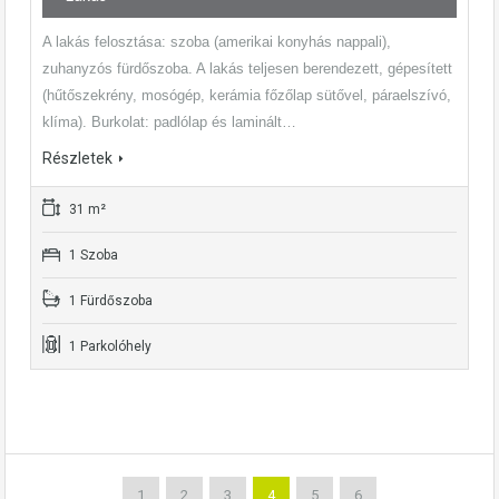
A lakás felosztása: szoba (amerikai konyhás nappali),
zuhanyzós fürdőszoba. A lakás teljesen berendezett, gépesített
(hűtőszekrény, mosógép, kerámia főzőlap sütővel, páraelszívó,
klíma). Burkolat: padlólap és laminált…
Részletek
31 m²
1 Szoba
1 Fürdőszoba
1 Parkolóhely
1
2
3
4
5
6