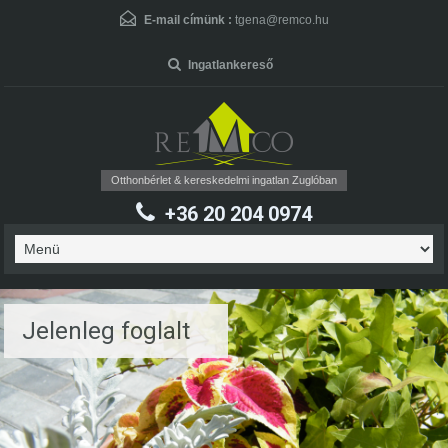
User Name
*
E-mail címünk :
tgena@remco.hu
Ingatlankereső
Password
*
Otthonbérlet & kereskedelmi ingatlan Zuglóban
+36 20 204 0974
Forgot Password
Jelenleg foglalt