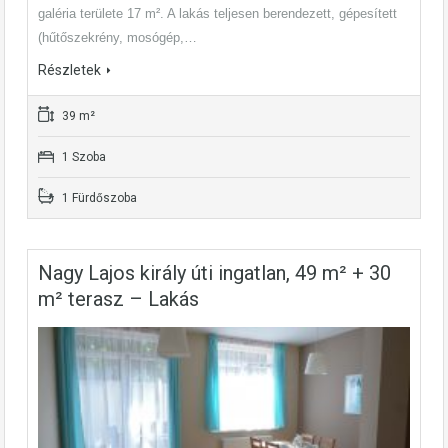
galéria területe 17 m². A lakás teljesen berendezett, gépesített
(hűtőszekrény, mosógép,…
Részletek
39 m²
1 Szoba
1 Fürdőszoba
Nagy Lajos király úti ingatlan, 49 m² + 30
m² terasz – Lakás