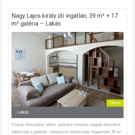
Nagy Lajos király úti ingatlan, 39 m² + 17
m² galéria – Lakás
Otthon
- Lakás
A lakás felosztása: előtér, amerikai konyhás nappali étkezővel,
hálószoba a galérián, zuhanyzós fürdőszoba. Alapterület 39 m²,