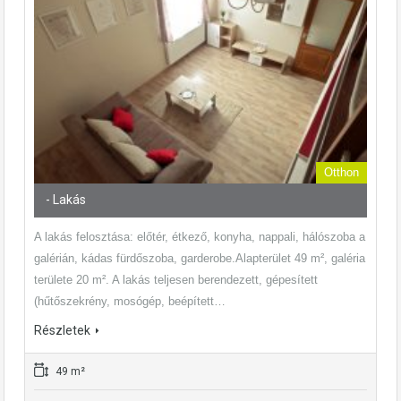
Otthon
- Lakás
A lakás felosztása: előtér, étkező, konyha, nappali, hálószoba a
galérián, kádas fürdőszoba, garderobe.Alapterület 49 m², galéria
területe 20 m². A lakás teljesen berendezett, gépesített
(hűtőszekrény, mosógép, beépített…
Részletek
49 m²