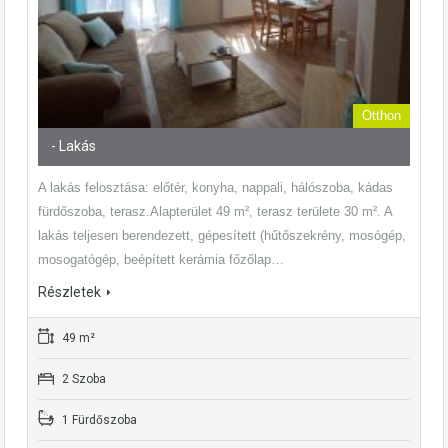
Otthon
- Lakás
A lakás felosztása: előtér, konyha, nappali, hálószoba, kádas
fürdőszoba, terasz.Alapterület 49 m², terasz területe 30 m². A
lakás teljesen berendezett, gépesített (hűtőszekrény, mosógép,
mosogatógép, beépített kerámia főzőlap…
Részletek
49 m²
2 Szoba
1 Fürdőszoba