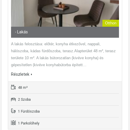
Otthon
- Lakás
A lakás felosztása: előtér, konyha étkezővel, nappali,
hálószoba, kádas fürdőszoba, terasz.Alapterület 48 m², terasz
területe 10 m². A lakás bútorozatlan (kivéve konyha) és
gépesítetlen (kivéve konyhabútorba épített…
Részletek
48 m²
2 Szoba
1 Fürdőszoba
1 Parkolóhely