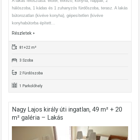
A lakás felosztása: előtér, étkező, konyha, nappali, 2
hálószoba, 1 kádas és 1 zuhanyzós fürdőszoba, terasz. A lakás
bútorozatlan (kivéve konyha), gépesítetlen (kivéve
konyhabútorba épített…
Részletek
81+22 m²
3 Szoba
2 Fürdőszoba
1 Parkolóhely
Nagy Lajos király úti ingatlan, 49 m² + 20
m² galéria – Lakás