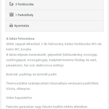
2 Fürdőszoba
1 Parkolóhely
Nyomtatás
A lakás felosztása:
előtér, nappali étkezővel, 2 db hálószoba, kádas fürdőszoba WC-vel,
külön WC, konyha.
A lakás teljesen berendezett, gépesített (hűtőszekrény, mosógép
szárítógéppel, mosogatógép, beépített kerámia főzőlap és sütő,
páraelszívó, fan-coil, elektromos redőny).
Burkolat: padlólap és laminált padló.
Thermosztáttal szabályozható hőszivattyús rendszerű padlófűtés.
Vízóra, villanyóra.
Video kaputelefon
Parkolás garázsban vagy felszíni beállón térítés ellenében.