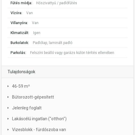
Fűtés módja:
Hőszivattyú / padlófűtés
Vízóra:
Van
Villanyóra:
Van
Klimatizált:
Igen
Burkolatok:
Padlólap, laminált padló
Parkolás:
Felszíni beálló vagy garázs külön térítés ellenében
Tulajdonságok
46-59 m²
Bútorozott-gépesített
Jelenleg foglalt
Lakáscélú ingatlan ("otthon")
Vizesblokk - fürdőszoba van