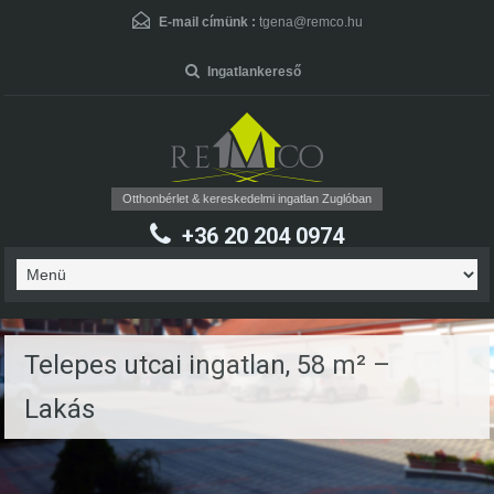
User Name
*
E-mail címünk :
tgena@remco.hu
Ingatlankereső
Password
*
Otthonbérlet & kereskedelmi ingatlan Zuglóban
+36 20 204 0974
Forgot Password
Telepes utcai ingatlan, 58 m² –
Lakás