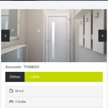
Azonosító : TP088003
- Lakás
Otthon
58 m2
3 Szoba