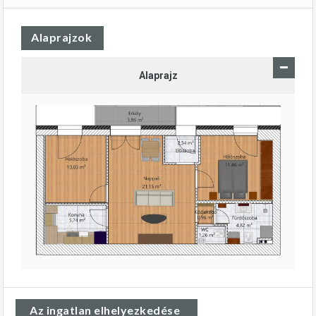
Alaprajzok
Alaprajz
Az ingatlan elhelyezkedése